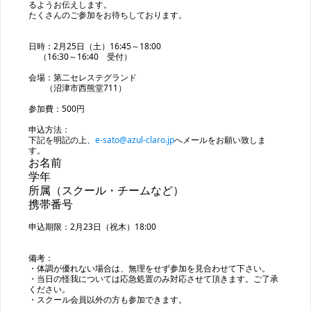
るようお伝えします。
たくさんのご参加をお待ちしております。
日時：2月25日（土）16:45～18:00
（16:30～16:40 受付）
会場：第二セレステグランド
（沼津市西熊堂711）
参加費：500円
申込方法：
下記を明記の上、
e-sato@azul-claro.jp
へメールをお願い致しま
す。
お名前
学年
所属（スクール・チームなど）
携帯番号
申込期限：2月23日（祝木）18:00
備考：
・体調が優れない場合は、無理をせず参加を見合わせて下さい。
・当日の怪我については応急処置のみ対応させて頂きます。ご了承
ください。
・スクール会員以外の方も参加できます。