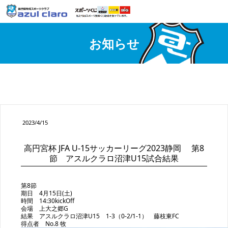
お知らせ
2023/4/15
高円宮杯 JFA U-15サッカーリーグ2023静岡 第8
節 アスルクラロ沼津U15試合結果
第8節
期日 4月15日(土)
時間 14:30kickOff
会場 上大之郷G
結果 アスルクラロ沼津U15 1-3（0-2/1-1） 藤枝東FC
得点者 No.8 牧