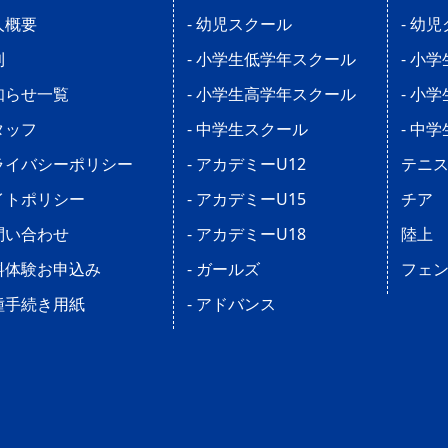
人概要
- 幼児スクール
- 幼
則
- 小学生低学年スクール
- 小
知らせ一覧
- 小学生高学年スクール
- 小
タッフ
- 中学生スクール
- 中
ライバシーポリシー
- アカデミーU12
テニ
イトポリシー
- アカデミーU15
チア
問い合わせ
- アカデミーU18
陸上
料体験お申込み
- ガールズ
フェ
種手続き用紙
- アドバンス