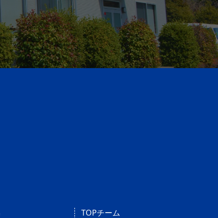
操
TOPチーム