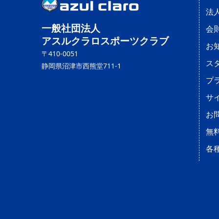
法
一般社団法人
会
アスルクラロスポーツクラブ
お
〒410-0051
ス
静岡県沼津市西熊堂711-1
プ
サ
お
無
各