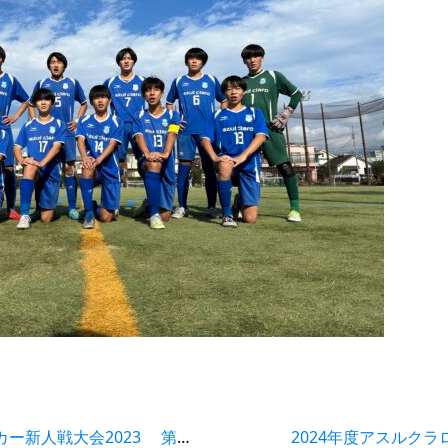
静岡県クラブユース（U-14）サッカー新人戦大会2023 第3節 アスルクラロ沼津U15試合結果
2024年度アスルクラ