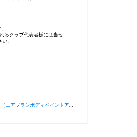
す。
されるクラブ代表者様には当セ
さい。
【参加者募集】アート教室（エアブラシボディペイントアート）体験会