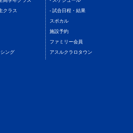
学生高学年クラス
- スケジュール
学生クラス
- 試合日程・結果
ス
スポカル
施設予約
ファミリー会員
ンシング
アスルクラロタウン