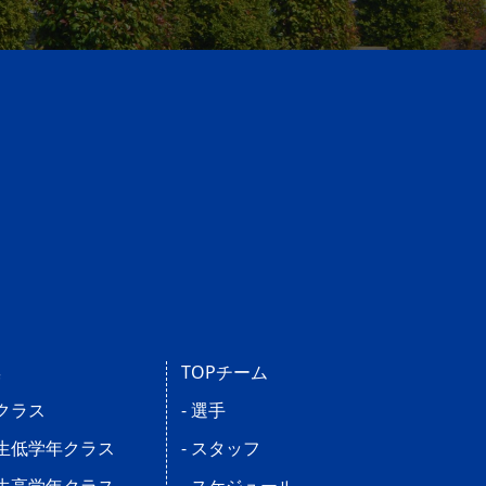
操
TOPチーム
児クラス
- 選手
学生低学年クラス
- スタッフ