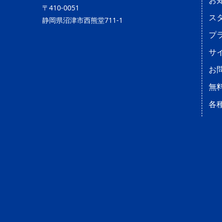
お
〒410-0051
ス
静岡県沼津市西熊堂711-1
プ
サ
お
無
各