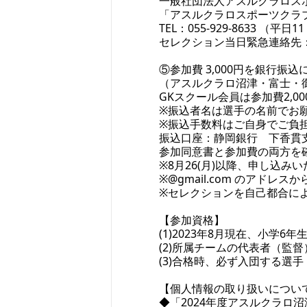
一般社団法人アスルクラロス
「アスルクラロスポーツクラ
TEL：055-929-8633 （平日11
セレクション当日緊急連絡先：050
⑤参加費 3,000円を銀行振
（アスルクラロ沼津・富士・御
GKスクール会員は参加費2,0
※振込者名は選手の名前でお願
※振込手数料はご自身でご負
振込口座：静岡銀行 下香貫支
参加同意書と参加費の両方を
※8月26(月)以降、申し込
※@gmail.com のアド
※セレクションを自己都合に
【参加資格】
(1)2023年8月現在、小学
(2)所属チームの代表者（監
(3)合格時、必ず入団する選手
【個人情報の取り扱いについ
◆「2024年度アスルクラロ