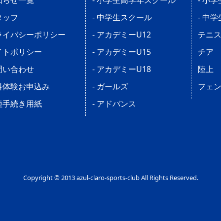
知らせ一覧
- 小学生高学年スクール
- 小
タッフ
- 中学生スクール
- 中
ライバシーポリシー
- アカデミーU12
テニ
イトポリシー
- アカデミーU15
チア
問い合わせ
- アカデミーU18
陸上
料体験お申込み
- ガールズ
フェ
種手続き用紙
- アドバンス
Copyright © 2013 azul-claro-sports-club All Rights Reserved.