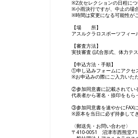
※2次セレクションの日程に
※小雨決行ですが、中止の場
※時間は変更になる可能性が
【場 所】
アスルクラロスポーツフィールド
【審査方法】
実技審査 (試合形式、体力テス
【申込方法・手順】
①申し込みフォームにアクセ
※お申込みの際にご入力いた
②参加同意書に記載されてい
代表者から署名・捺印をもら
③参加同意書を速やかにFAXに
※原本を当日に必ず持参して
〈郵送先・お問い合わせ〉
〒410-0051 沼津市西熊堂711