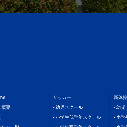
me
サッカー
新体
人概要
- 幼児スクール
- 幼
則
- 小学生低学年スクール
- 小