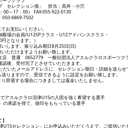
ポーツクラブ
ブ セレクション係」 担当：高井・小穴
：00～17：00） FAX:055-922-0130
-6869-7502
込にてお支払いください。
殿場の会員/U12SPクラス・U12アドバンスクラス・
00円となります。）
いします。振り込み期日8月25日(日)
担いただけますようお願い致します。
店 普通 0652779 一般社団法人アスルクラロスポーツ
確認後、受付完了とさせていただきます。
みいただいたメールアドレスに、セレクション期日・詳細を送ら
レスから送りますので、受信できるように設定をお願い致します。
より辞退する場合につきましては返金いたしません。
6年生でアスルクラロ沼津U15の入団を強く希望する選手
督）の承諾を得て、捺印をもらっている選手
て】
沼津U15セレクション」にお申込みいただくうえで、ご提供い