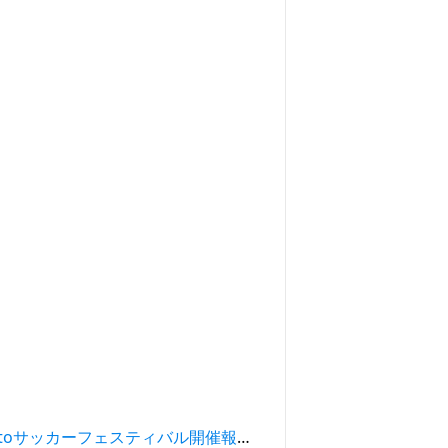
3/22(日)第23回&第24回totoサッカーフェスティバル開催報告