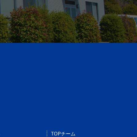
操
TOPチーム