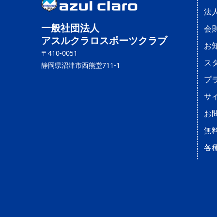
法
一般社団法人
会
アスルクラロスポーツクラブ
お
〒410-0051
ス
静岡県沼津市西熊堂711-1
プ
サ
お
無
各