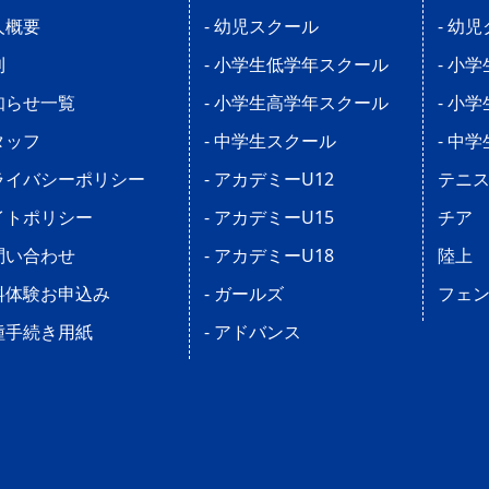
人概要
- 幼児スクール
- 幼
則
- 小学生低学年スクール
- 小
知らせ一覧
- 小学生高学年スクール
- 小
タッフ
- 中学生スクール
- 中
ライバシーポリシー
- アカデミーU12
テニ
イトポリシー
- アカデミーU15
チア
問い合わせ
- アカデミーU18
陸上
料体験お申込み
- ガールズ
フェ
種手続き用紙
- アドバンス