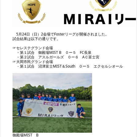
5月24日（日）2会場でFosterリーグが開催されました。
試合結果は以下の通りです。
☞セレステグランド会場
・第１試合 御殿場MIST B ０ー５ FC長泉
・第２試合 アスルガールズ ０ー６ AＣ富士宮
☞大岡市民グランド会場
・第１試合 沼津富士MIST＆South ０ー５ エクセルシオール
御殿場MIST B