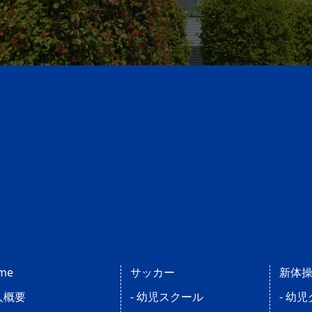
me
サッカー
新体
人概要
- 幼児スクール
- 幼