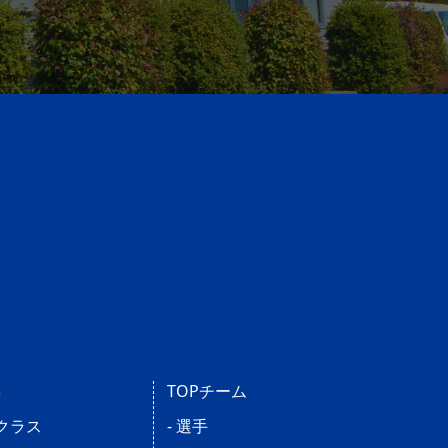
操
TOPチーム
児クラス
- 選手