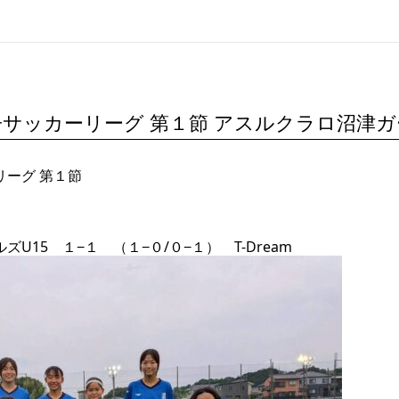
サッカーリーグ 第１節 アスルクラロ沼津ガ
ーグ 第１節
U15 １−１ （１−０/０−１） T-Dream