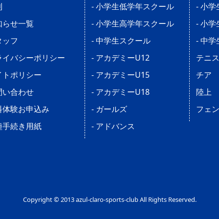
則
- 小学生低学年スクール
- 小
知らせ一覧
- 小学生高学年スクール
- 小
タッフ
- 中学生スクール
- 中
ライバシーポリシー
- アカデミーU12
テニ
イトポリシー
- アカデミーU15
チア
問い合わせ
- アカデミーU18
陸上
料体験お申込み
- ガールズ
フェ
種手続き用紙
- アドバンス
Copyright © 2013 azul-claro-sports-club All Rights Reserved.