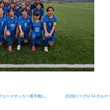
パロマカップ 第41回 日本クラブユースサッカー選手権(U-15)大会東海大会1回戦 アスルクラロ沼津U15試合結果
2026JリーグU-14 ボ