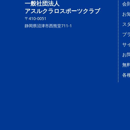
一般社団法人
会
アスルクラロスポーツクラブ
お
〒410-0051
ス
静岡県沼津市西熊堂711-1
プ
サ
お
無
各