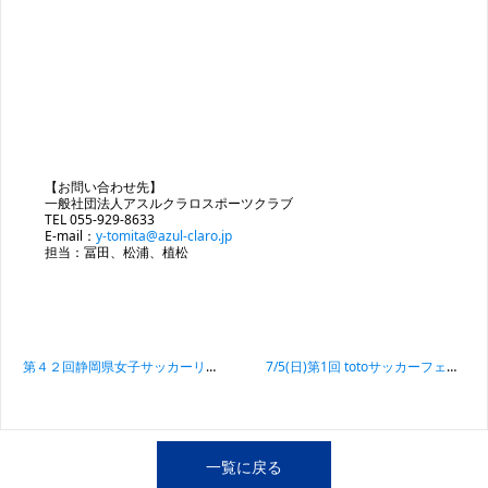
【お問い合わせ先】
一般社団法人アスルクラロスポーツクラブ
TEL 055-929-8633
E-mail：
y-tomita@azul-claro.jp
担当：冨田、松浦、植松
投稿ナビゲーション
第４２回静岡県女子サッカーリーグ 第３節 アスルクラロ沼津ガールズU15試合結果
7/5(日)第1回 totoサッカーフェスティバル活動報告
一覧に戻る