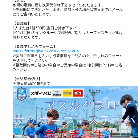
【定員】
各回の定員に達し次第受付終了とさせていただきます。
※先着順にて決定いたします。参加不可の場合は前日までにメール
にてご案内いたします。
【参加費】
1人または1組500円(当日ご持参下さい)
※11/15(日)のインクルーシブ(障がい者)サッカーフェスティバルは
無料となります。
【参加申し込みフォーム】
https://forms.gle/ub7W9KYvzntELKVDA
※参加ご希望日を入力し必要事項をご記入の上、申し込みフォーム
を送信してください。
※複数回お申し込みの場合やご兄弟の場合は1名(1回)ずつお申し込
み下さい。
【申込締め切り】
実施日前日の18時まで