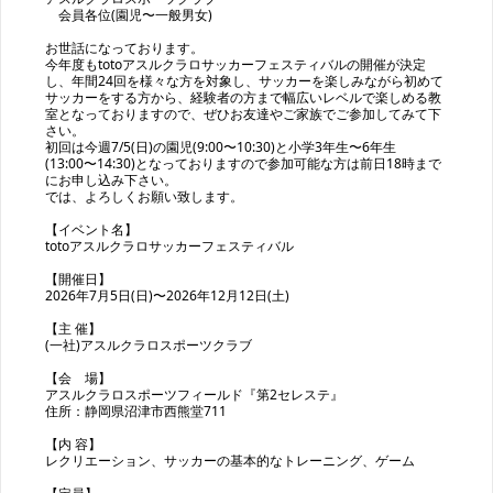
会員各位(園児〜一般男女)
お世話になっております。
今年度もtotoアスルクラロサッカーフェスティバルの開催が決定
し、年間24回を様々な方を対象し、サッカーを楽しみながら初めて
サッカーをする方から、経験者の方まで幅広いレベルで楽しめる教
室となっておりますので、ぜひお友達やご家族でご参加してみて下
さい。
初回は今週7/5(日)の園児(9:00〜10:30)と小学3年生〜6年生
(13:00〜14:30)となっておりますので参加可能な方は前日18時まで
にお申し込み下さい。
では、よろしくお願い致します。
【イベント名】
totoアスルクラロサッカーフェスティバル
【開催日】
2026年7月5日(日)〜2026年12月12日(土)
【主 催】
(一社)アスルクラロスポーツクラブ
【会 場】
アスルクラロスポーツフィールド『第2セレステ』
住所：静岡県沼津市西熊堂711
【内 容】
レクリエーション、サッカーの基本的なトレーニング、ゲーム