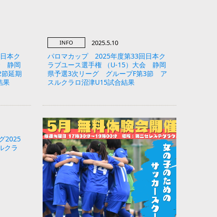
2025.5.10
INFO
回日本ク
パロマカップ 2025年度第33回日本ク
会 静岡
ラブユース選手権 （U-15）大会 静岡
2節延期
県予選3次リーグ グループF第3節 ア
結果
スルクラロ沼津U15試合結果
グ2025
ルクラ