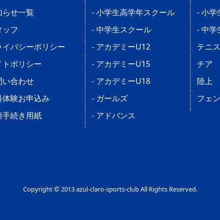
知らせ一覧
- 小学生高学年スクール
- 小
タッフ
- 中学生スクール
- 中
ライバシーポリシー
- アカデミーU12
テニ
イトポリシー
- アカデミーU15
チア
問い合わせ
- アカデミーU18
陸上
料体験お申込み
- ガールズ
フェ
種手続き用紙
- アドバンス
Copyright © 2013 azul-claro-sports-club All Rights Reserved.