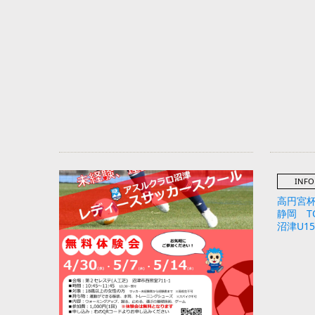
INFO
高円宮杯 
静岡 T
沼津U1