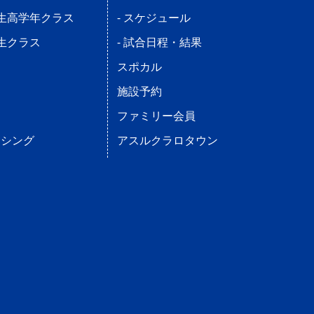
学生高学年クラス
- スケジュール
学生クラス
- 試合日程・結果
ス
スポカル
施設予約
ファミリー会員
ンシング
アスルクラロタウン