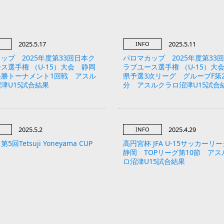
2025.5.17
2025.5.11
INFO
ップ 2025年度第33回日本ク
パロマカップ 2025年度第33
ス選手権 （U-15）大会 静岡
ラブユース選手権 （U-15）大
決勝トーナメント1回戦 アスル
県予選3次リーグ グループF第
津U15試合結果
分 アスルクラロ沼津U15試合
2025.5.2
2025.4.29
INFO
回Tetsuji Yoneyama CUP
高円宮杯 JFA U-15サッカーリー
静岡 TOPリーグ第10節 アス
ロ沼津U15試合結果