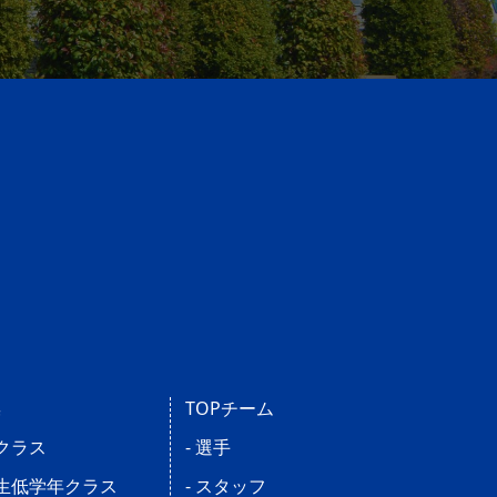
操
TOPチーム
児クラス
- 選手
学生低学年クラス
- スタッフ