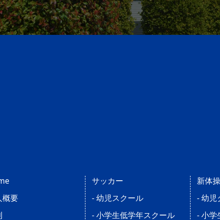
me
サッカー
新体
人概要
- 幼児スクール
- 幼
則
- 小学生低学年スクール
- 小