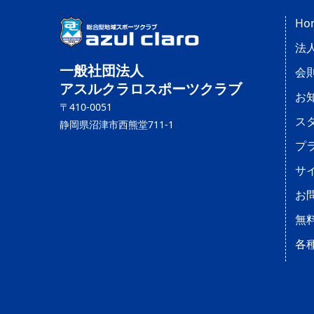
Ho
法
一般社団法人
会
アスルクラロスポーツクラブ
お
〒410-0051
ス
静岡県沼津市西熊堂711-1
プ
サ
お
無
各