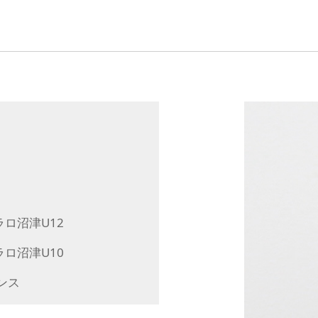
ロ沼津U12
ロ沼津U10
ンス