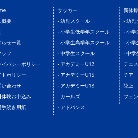
me
サッカー
新体
人概要
- 幼児スクール
- 幼
則
- 小学生低学年スクール
- 小
知らせ一覧
- 小学生高学年スクール
- 小
タッフ
- 中学生スクール
- 中
ライバシーポリシー
- アカデミーU12
テニ
イトポリシー
- アカデミーU15
チア
問い合わせ
- アカデミーU18
陸上
料体験お申込み
- ガールズ
フェ
種手続き用紙
- アドバンス