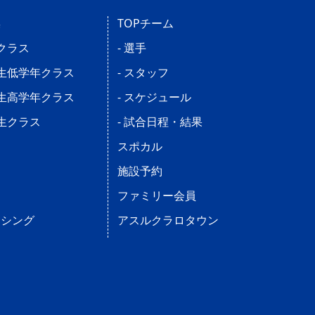
操
TOPチーム
児クラス
- 選手
学生低学年クラス
- スタッフ
学生高学年クラス
- スケジュール
学生クラス
- 試合日程・結果
ス
スポカル
施設予約
ファミリー会員
ンシング
アスルクラロタウン