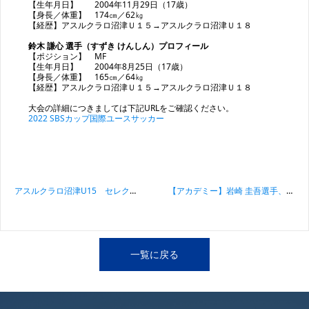
【生年月日】 2004年11月29日（17歳）
【身長／体重】 174㎝／62㎏
【経歴】アスルクラロ沼津Ｕ１５→アスルクラロ沼津Ｕ１８
鈴木 謙心 選手（すずき けんしん）プロフィール
【ポジション】 MF
【生年月日】 2004年8月25日（17歳）
【身長／体重】 165㎝／64㎏
【経歴】アスルクラロ沼津Ｕ１５→アスルクラロ沼津Ｕ１８
大会の詳細につきましては下記URLをご確認ください。
2022 SBSカップ国際ユースサッカー
投稿ナビゲーション
アスルクラロ沼津U15 セレクション実施のお知らせ
【アカデミー】岩崎 圭吾選手、トップチーム昇格のお知らせ
一覧に戻る