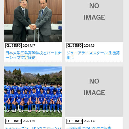
CLUB INFO
2026.7.17
CLUB INFO
2026.7.3
日本大学三島高等学校とパートナ
ジュニアテニススクール 生徒募
ーシップ協定締結
集！
CLUB INFO
2026.4.10
CLUB INFO
2026.4.4
2026シーズン U15ユニホームパ
一部報道についてのご報告