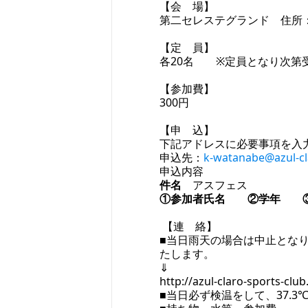
【会 場】
第二セレステグランド 住所：
【定 員】
各20名 ※定員となり次第
【参加費】
300円
【申 込】
下記アドレスに必要事項を入
申込先：
k-watanabe@azul-cl
申込内容
件名
アスフェス
①参加者氏名 ②学年 
【連 絡】
■当日雨天の場合は中止とな
たします。
⇓
http://azul-claro-sports-club.
■当日必ず検温をして、37.