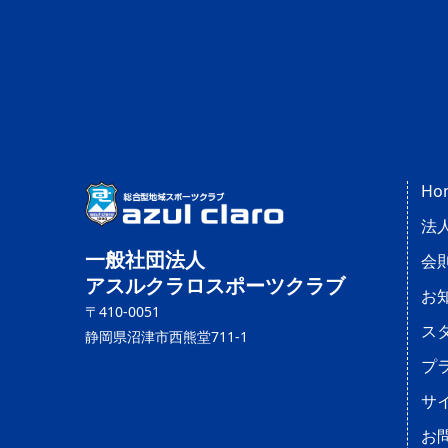
Ho
法
一般社団法人
会
アスルクラロスポーツクラブ
お
〒410-0051
ス
静岡県沼津市西熊堂711-1
プ
サ
お