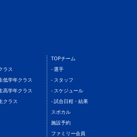
操
TOPチーム
児クラス
- 選手
学生低学年クラス
- スタッフ
学生高学年クラス
- スケジュール
学生クラス
- 試合日程・結果
ス
スポカル
施設予約
ファミリー会員