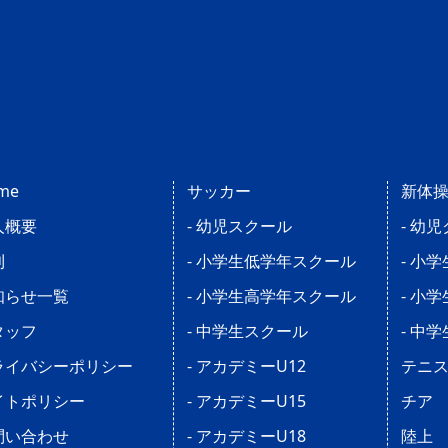
me
サッカー
新体
人概要
- 幼児スクール
- 幼
則
- 小学生低学年スクール
- 小
知らせ一覧
- 小学生高学年スクール
- 小
タッフ
- 中学生スクール
- 中
ライバシーポリシー
- アカデミーU12
テニ
イトポリシー
- アカデミーU15
チア
問い合わせ
- アカデミーU18
陸上