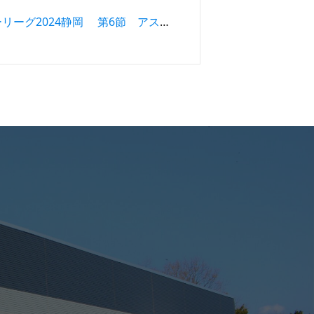
高円宮杯 JFA U-15サッカーリーグ2024静岡 第6節 アスルクラロ沼津U15試合結果