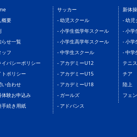
me
サッカー
新体
人概要
- 幼児スクール
- 幼
則
- 小学生低学年スクール
- 小
知らせ一覧
- 小学生高学年スクール
- 小
タッフ
- 中学生スクール
- 中
ライバシーポリシー
- アカデミーU12
テニ
イトポリシー
- アカデミーU15
チア
問い合わせ
- アカデミーU18
陸上
料体験お申込み
- ガールズ
フェ
種手続き用紙
- アドバンス