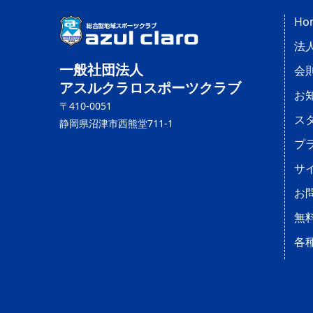
Ho
法
一般社団法人
会
アスルクラロスポーツクラブ
お
〒410-0051
ス
静岡県沼津市西熊堂711-1
プ
サ
お
無
各