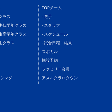
操
TOPチーム
児クラス
- 選手
学生低学年クラス
- スタッフ
学生高学年クラス
- スケジュール
学生クラス
- 試合日程・結果
ス
スポカル
施設予約
ファミリー会員
ンシング
アスルクラロタウン