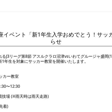
グ前座イベント「新1年生入学おめでとう！サ
らせ
れるJ3リーグ第8節 アスルクラロ沼津vsいわてグルージャ盛岡(1
新1年生を対象にサッカー教室を開催いたします。
ッカー教室
30〜12:30
技場 (※雨天時は雨天走路)
先着)