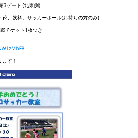
場第3ゲート (北東側)
靴、飲料、サッカーボール(お持ちの方のみ)
者観戦チケット1枚つき
ojkW1zMhF8
ります！